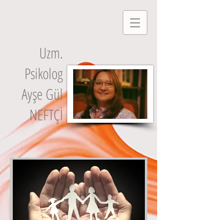
Uzm.
Psikolog
Ayşe Gül
NEFTÇİ