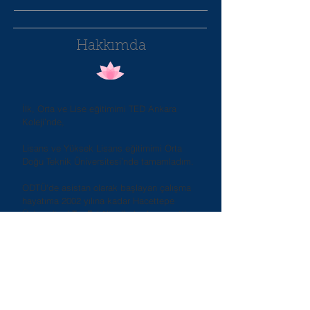
Hakkımda
İlk, Orta ve Lise eğitimimi TED Ankara
Koleji’nde,
Lisans ve Yüksek Lisans eğitimimi Orta
Doğu Teknik Üniversitesi’nde tamamladım.
ODTÜ'de asistan olarak başlayan çalışma
hayatıma 2002 yılına kadar Hacettepe
Üniversitesi Tıp Fakültesi’nde devam ettim.
Ana Okulu, İlköğretim Okulu, Lise ve Fen
Lisesi düzeyinde eğitim veren Jale Tezer
Eğitim Kurumları’nda 6 yıl süreyle 3-18
yaşlar arasındaki 500 öğrencinin
danışmanlığını yaptım.