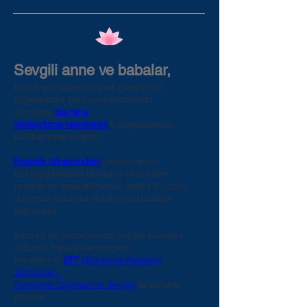
Sevgili anne ve babalar,
Küçük çocuklarınızı kendi geleneksel
değerlerinize göre yetiştirebilmeniz
için hangi
davranış
yönlendirme tekniklerini
kullanacağınıza
beraber karar verelim.
Ergenlik dönemindeki
çocuklarınızın
sizi kaygılandıran tavırlarını ve bunların
nedenlerini anlayabilmenizi, onlara bu zorlu
dönemde yardımcı olabilmenizi beraber
sağlayalım.
Sizin ya da çocuklarınızın yaşam kalitesini
düşüren, başa çıkamadığınız
sorunlarınızı
EFT
(
Emotional Freedom
Technique -
Duygusal Özgürleşme Tekniği
)
ile beraber
çözelim.