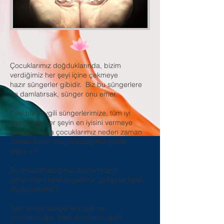
Çocuklarımız doğduklarında, bizim
verdiğimiz her şeyi içine çekmeye
hazır süngerler gibidir. Biz bu süngerlere
ne damlatırsak, sünger onu emer.
Peki biz sevgili süngerlerimize, tüm iyi
niyetimizle her şeyin en iyisini vermeye
çalışıyoruz da çocuklarımız neden zaman
zaman bizim onaylamadığımız şeyler
yapıyor?
Bu onaylamadığımız davranışların
gelişmesini nasıl engelleriz, gelişirse nasıl
değiştirebiliriz?
Yani sevgili süngerlerimize ne
damlatacağız, nasıl damlatacağız?